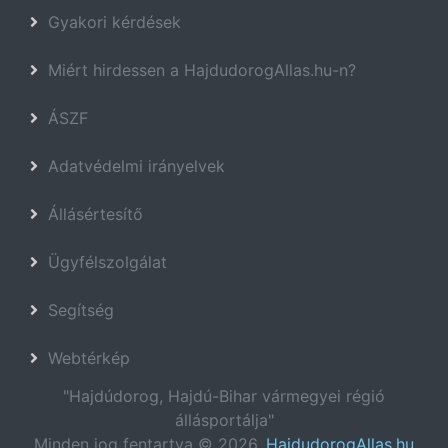
Gyakori kérdések
Miért hirdessen a HajdudorogAllas.hu-n?
ÁSZF
Adatvédelmi irányelvek
Állásértesítő
Ügyfélszolgálat
Segítség
Webtérkép
"Hajdúdorog, Hajdú-Bihar vármegyei régió
állásportálja"
Minden jog fentartva © 2026.
HajdudorogAllas.hu