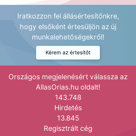
Iratkozzon fel állásértesítőnkre,
hogy elsőként értesüljön az új
munkalehetőségekről!
Kérem az értesítőt
Országos megjelenésért válassza az
AllasOrias.hu oldalt!
143.748
Hirdetés
13.845
Regisztrált cég