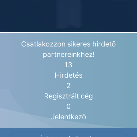
Csatlakozzon sikeres hirdető
partnereinkhez!
13
Hirdetés
2
Regisztrált cég
0
Jelentkező