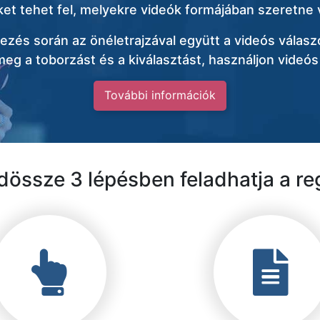
t tehet fel, melyekre videók formájában szeretne v
ezés során az önéletrajzával együtt a videós válaszo
eg a toborzást és a kiválasztást, használjon videós
További információk
dössze 3 lépésben feladhatja a re