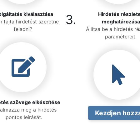
lgáltatás kiválasztása
Hirdetés részlet
3.
n fajta hirdetést szeretne
meghatározása
feladni?
Állítsa be a hirdetés ré
paramétereit.
etés szövege elkészítése
almazza meg a hirdetés
Kezdjen hozz
pontos leírását.