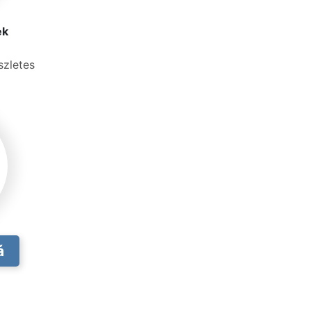
ek
szletes
á