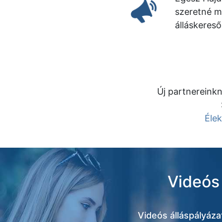
szeretné m
álláskeres
Új partnereinkn
Élek
Videós 
Videós álláspályáz