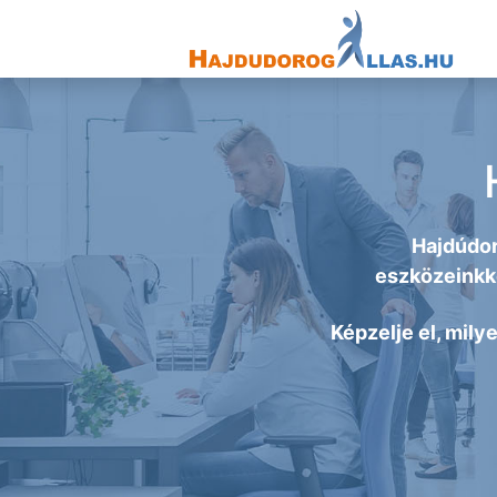
Hajdúdor
eszközeinkke
Képzelje el, mily