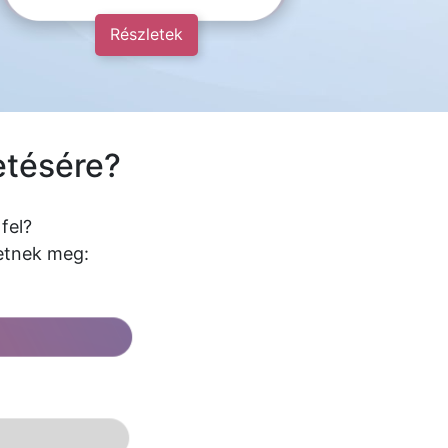
Részletek
etésére?
fel?
hetnek meg: