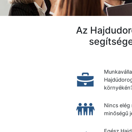
Az Hajdudoro
segítsége
Munkaválla
Hajdúdoro
környékén
Nincs elég
minőségű j
Egész Haj