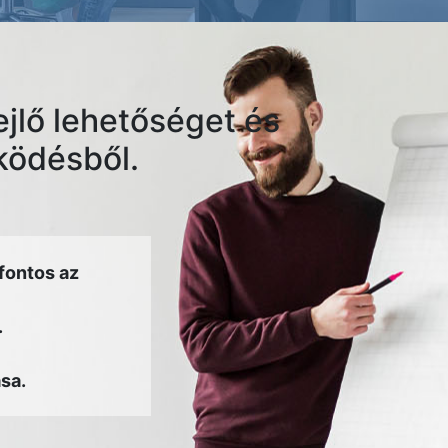
ejlő lehetőséget és
űködésből.
fontos az
.
sa.