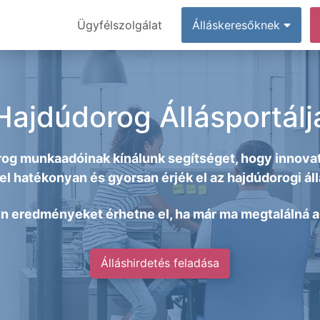
Ügyfélszolgálat
Álláskeresőknek
Hajdúdorog Állásportálj
og munkaadóinak kínálunk segítséget, hogy innovat
l hatékonyan és gyorsan érjék el az hajdúdorogi ál
en eredményeket érhetne el, ha már ma megtalálná az
Álláshirdetés feladása