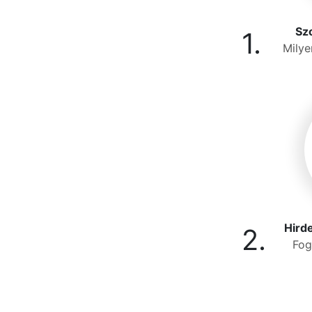
Szo
1.
Milye
Hird
2.
Fog