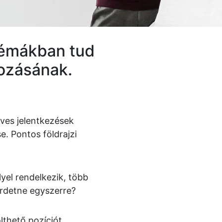
blémákban tud
kozásának.
éves jelentkezések
. Pontos földrajzi
lyel rendelkezik, több
irdetne egyszerre?
thető pozíciót