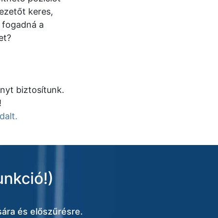
vezetőt keres,
 fogadná a
et?
nyt biztosítunk.
!
dalt.
unkció!)
ára és előszűrésre.