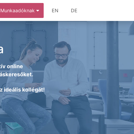
Munkaadóknak
EN
DE
a
ív online
láskeresőket.
 ideális kollégát!