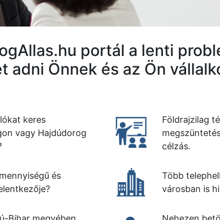
gAllas.hu portál a lenti pro
t adni Önnek és az Ön vállal
lókat keres
Földrajzilag t
gon vagy Hajdúdorog
megszüntetése
?
célzás.
 mennyiségű és
Több telephel
elentkezője?
városban is h
dú-Bihar megyében
Nehezen betöl