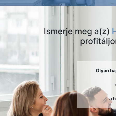
Ismerje meg a(z)
profitálj
Olyan ha
a 