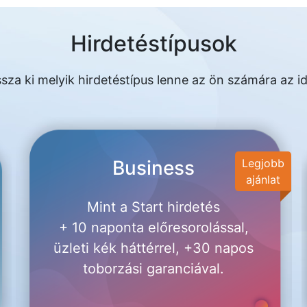
Hirdetéstípusok
sza ki melyik hirdetéstípus lenne az ön számára az id
Business
Legjobb
ajánlat
Mint a Start hirdetés
+ 10 naponta előresorolással,
üzleti kék háttérrel, +30 napos
toborzási garanciával.