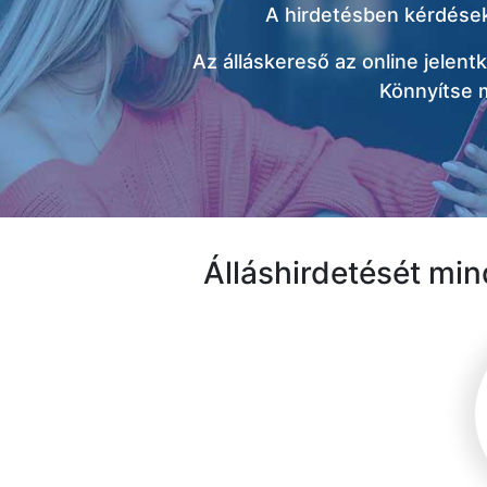
A hirdetésben kérdéseke
Az álláskereső az online jelentk
Könnyítse m
Álláshirdetését min