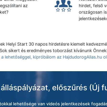
egszólítani az
hirdet, felső 
őket?
országosan is
jelentkezések
ek Helyi Start 30 napos hirdetésre kiemelt kedvezmé
Sok sikert és eredményes toborzást kívánunk Önnek
 a lehetőséggel, kipróbálom az HajdudorogAllas.hu ol
álláspályázat, előszűrés (Új f
atokkal lehetősége van videós jelentkezések fogadás