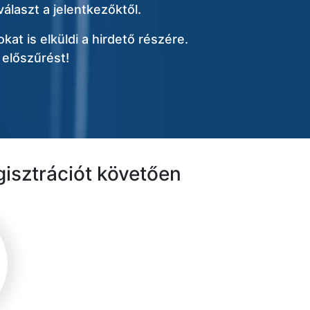
álaszt a jelentkezőktől.
kat is elküldi a hirdető részére.
 előszűrést!
gisztrációt követően