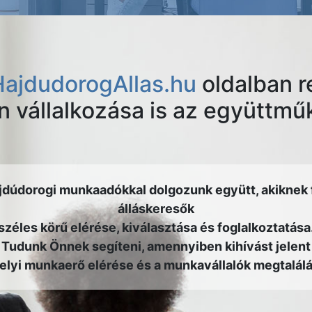
HajdudorogAllas.hu
oldalban r
on vállalkozása is az együttm
jdúdorogi munkaadókkal dolgozunk együtt, akiknek 
álláskeresők
széles körű elérése, kiválasztása és foglalkoztatása
Tudunk Önnek segíteni, amennyiben kihívást jelent
helyi munkaerő elérése és a munkavállalók megtalálá