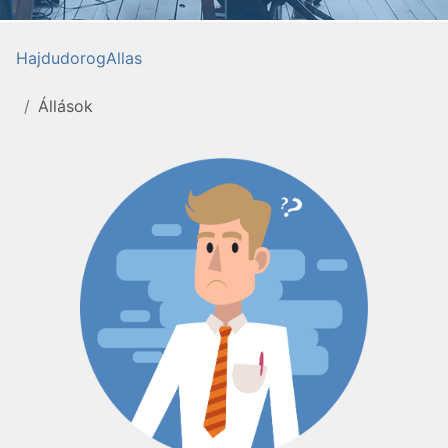
HajdudorogAllas
Állások