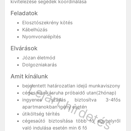
kivitelezése segédek koordinálása
Feladatok
Elosztószekrény kötés
Kábelhúzás
Nyomvonalépítés
Elvárások
Józan életmód
Dolgozniakarás
Amit kínálunk
bejelentett határozatlan idejű munkaviszony
céges munkásruha próbaidő utan(2hónap)
ingyenes szállás biztosítva 3-4fős
apartmanokban igény esetén
útiköltség térítés
cégesaútó biztosítása több fő egyhelyről
való indulása esetén min 6 fő