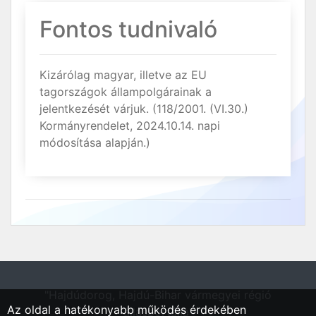
Fontos tudnivaló
Kizárólag magyar, illetve az EU
tagországok állampolgárainak a
jelentkezését várjuk. (118/2001. (VI.30.)
Kormányrendelet, 2024.10.14. napi
módosítása alapján.)
"Hajdúdorog, Hajdú-Bihar vármegyei régió
Az oldal a hatékonyabb működés érdekében
állásportálja"