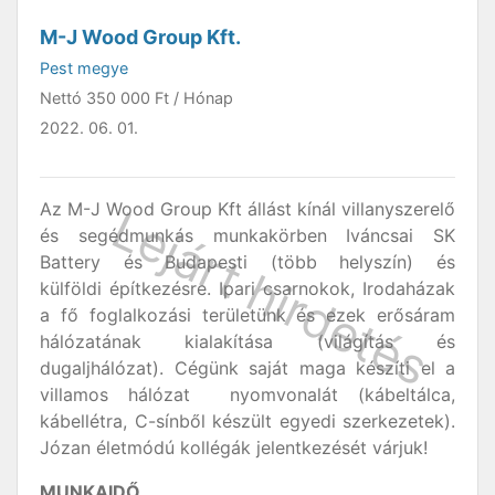
M-J Wood Group Kft.
Pest megye
Nettó
350 000 Ft
/ Hónap
2022. 06. 01.
Az M-J Wood Group Kft állást kínál villanyszerelő
és segédmunkás munkakörben Iváncsai SK
Battery és Budapesti (több helyszín) és
külföldi építkezésre. Ipari csarnokok, Irodaházak
a fő foglalkozási területünk és ezek erősáram
hálózatának kialakítása (világítás és
dugaljhálózat). Cégünk saját maga készíti el a
villamos hálózat nyomvonalát (kábeltálca,
kábellétra, C-sínből készült egyedi szerkezetek).
Józan életmódú kollégák jelentkezését várjuk!
MUNKAIDŐ