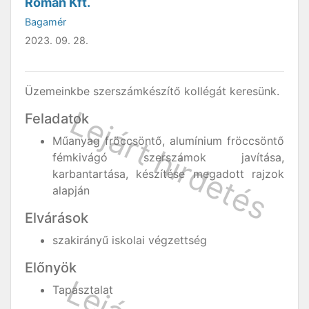
Román Kft.
Bagamér
2023. 09. 28.
Üzemeinkbe szerszámkészítő kollégát keresünk.
Feladatok
Műanyag fröccsöntő, alumínium fröccsöntő
fémkivágó szerszámok javítása,
karbantartása, készítése megadott rajzok
alapján
Elvárások
szakirányű iskolai végzettség
Előnyök
Tapasztalat