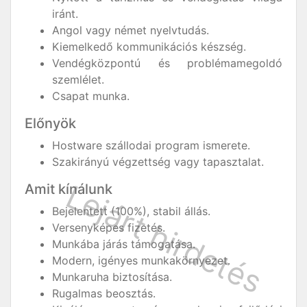
iránt.
Angol vagy német nyelvtudás.
Kiemelkedő kommunikációs készség.
Vendégközpontú és problémamegoldó
szemlélet.
Csapat munka.
Előnyök
Hostware szállodai program ismerete.
Szakirányú végzettség vagy tapasztalat.
Amit kínálunk
Bejelentett (100%), stabil állás.
Versenyképes fizetés.
Munkába járás támogatása.
Modern, igényes munkakörnyezet.
Munkaruha biztosítása.
Rugalmas beosztás.