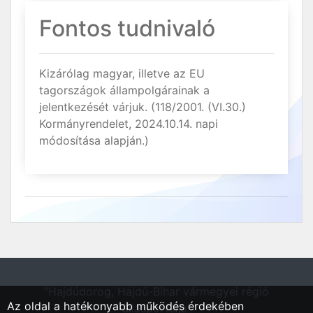
Fontos tudnivaló
Kizárólag magyar, illetve az EU
tagországok állampolgárainak a
jelentkezését várjuk. (118/2001. (VI.30.)
Kormányrendelet, 2024.10.14. napi
módosítása alapján.)
"Hajdúdorog, Hajdú-Bihar vármegyei régió
Az oldal a hatékonyabb működés érdekében
állásportálja"