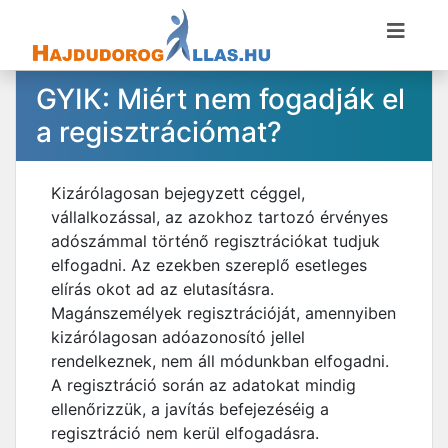
GYIK: Miért nem fogadják el
a regisztrációmat?
Kizárólagosan bejegyzett céggel,
vállalkozással, az azokhoz tartozó érvényes
adószámmal történő regisztrációkat tudjuk
elfogadni. Az ezekben szereplő esetleges
elírás okot ad az elutasításra.
Magánszemélyek regisztrációját, amennyiben
kizárólagosan adóazonosító jellel
rendelkeznek, nem áll módunkban elfogadni.
A regisztráció során az adatokat mindig
ellenőrizzük, a javítás befejezéséig a
regisztráció nem kerül elfogadásra.